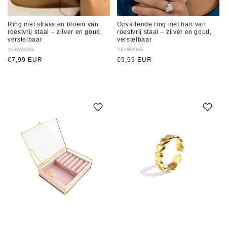
Ring met strass en bloem van
Opvallende ring met hart van
roestvrij staal – zilver en goud,
roestvrij staal – zilver en goud,
verstelbaar
verstelbaar
Verkoper:
YEHWANG
Verkoper:
YEHWANG
Normale
€7,99 EUR
Normale
€9,99 EUR
prijs
prijs