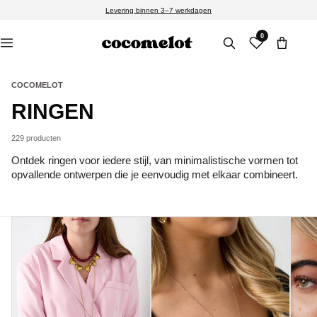
Meteen
Levering binnen 3–7 werkdagen
naar de
content
0
COCOMELOT
C
RINGEN
O
229 producten
L
Ontdek ringen voor iedere stijl, van minimalistische vormen tot
opvallende ontwerpen die je eenvoudig met elkaar combineert.
L
E
C
T
I
E