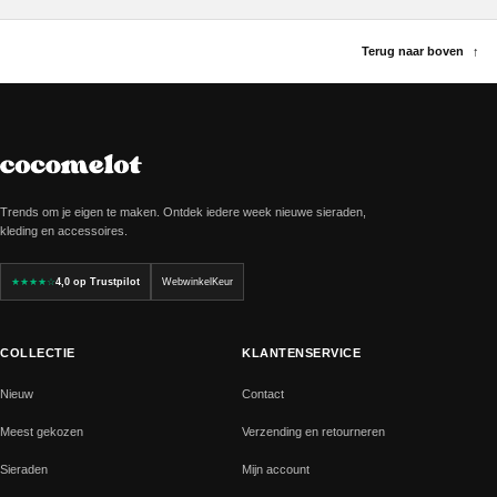
Terug naar boven
↑
Trends om je eigen te maken. Ontdek iedere week nieuwe sieraden,
kleding en accessoires.
★★★★☆
4,0 op Trustpilot
WebwinkelKeur
COLLECTIE
KLANTENSERVICE
Nieuw
Contact
Meest gekozen
Verzending en retourneren
Sieraden
Mijn account