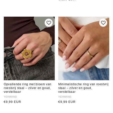
prijs
Opvallende ring met bloem van
Minimalistische ring van roestvrij
roestvrij staal – zilver en goud,
staal – zilver en goud,
verstelbaar
verstelbaar
Verkoper:
YEHWANG
Verkoper:
YEHWANG
Normale
€9,99 EUR
Normale
€9,99 EUR
prijs
prijs