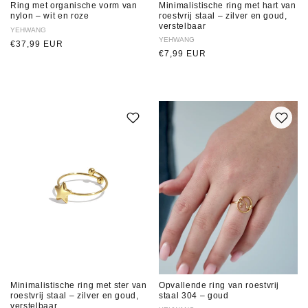
Ring met organische vorm van
Minimalistische ring met hart van
nylon – wit en roze
roestvrij staal – zilver en goud,
verstelbaar
Verkoper:
YEHWANG
Verkoper:
YEHWANG
Normale
€37,99 EUR
Normale
€7,99 EUR
prijs
prijs
Minimalistische ring met ster van
Opvallende ring van roestvrij
roestvrij staal – zilver en goud,
staal 304 – goud
verstelbaar