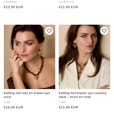
Verkoper:
YEHWANG
Verkoper:
CLUB SPICE
Normale
€23,99 EUR
Normale
€22,99 EUR
prijs
prijs
Ketting met hart en kralen van
Ketting met kralen van roestvrij
acryl
staal – bruin en rood
Verkoper:
LUME
Verkoper:
LUME
Normale
€28,99 EUR
Normale
€23,99 EUR
prijs
prijs