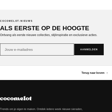
COCOMELOT-NIEUWS
ALS EERSTE OP DE HOOGTE
Ontvang als eerste nieuwe collecties, stijlinspiratie en exclusieve acties.
E-
AANMELDEN
mailadres
Terug naar boven
↑
Trends om je eigen te maken. Ontdek iedere week nieuwe sieraden,