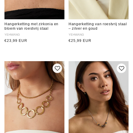
Hangerketting met zirkonia en
Hangerketting van roestvrij staal
bloem van roestvrij staal
– zilver en goud
Verkoper:
YEHWANG
Verkoper:
YEHWANG
Normale
€23,99 EUR
Normale
€25,99 EUR
prijs
prijs