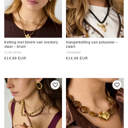
Ketting met bloem van roestvrij
Hangerketting van polyester –
staal – bruin
zwart
Verkoper:
CLUB SPICE
Verkoper:
YEHWANG
Normale
€14,99 EUR
Normale
€14,99 EUR
prijs
prijs