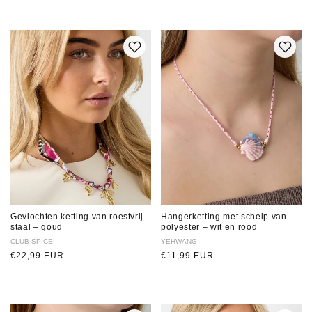
Gevlochten ketting van roestvrij
Hangerketting met schelp van
staal – goud
polyester – wit en rood
Verkoper:
CLUB SPICE
Verkoper:
YEHWANG
Normale
€22,99 EUR
Normale
€11,99 EUR
prijs
prijs