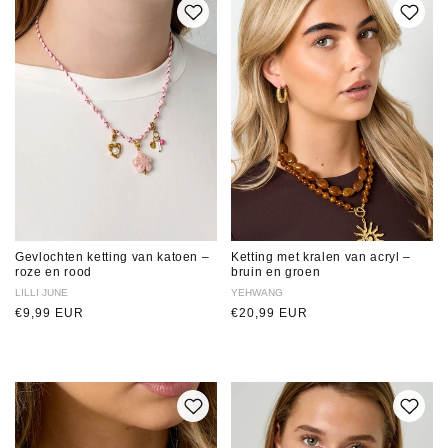
Gevlochten ketting van katoen –
Ketting met kralen van acryl –
roze en rood
bruin en groen
Verkoper:
LILLI JUNE
Verkoper:
YEHWANG
Normale
€9,99 EUR
Normale
€20,99 EUR
prijs
prijs