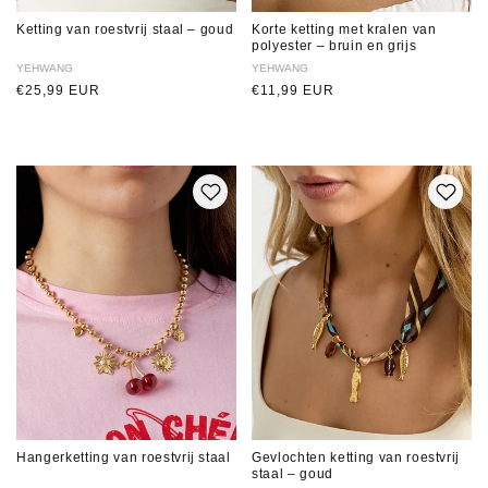
Ketting van roestvrij staal – goud
Korte ketting met kralen van
polyester – bruin en grijs
Verkoper:
YEHWANG
Verkoper:
YEHWANG
Normale
€25,99 EUR
Normale
€11,99 EUR
prijs
prijs
Hangerketting van roestvrij staal
Gevlochten ketting van roestvrij
staal – goud