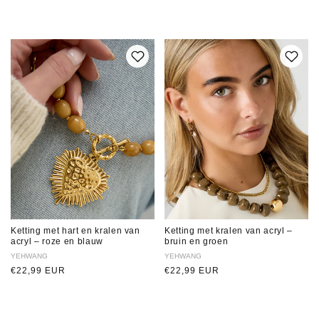
prijs
prijs
Ketting met hart en kralen van
Ketting met kralen van acryl –
acryl – roze en blauw
bruin en groen
Verkoper:
YEHWANG
Verkoper:
YEHWANG
Normale
€22,99 EUR
Normale
€22,99 EUR
prijs
prijs