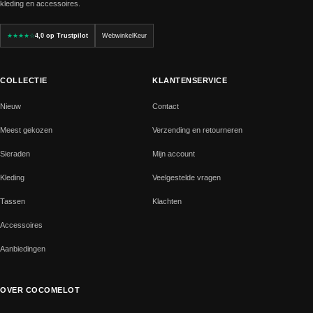
kleding en accessoires.
★★★★☆
4,0 op Trustpilot
WebwinkelKeur
COLLECTIE
KLANTENSERVICE
Nieuw
Contact
Meest gekozen
Verzending en retourneren
Sieraden
Mijn account
Kleding
Veelgestelde vragen
Tassen
Klachten
Accessoires
Aanbiedingen
OVER COCOMELOT