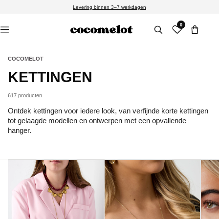
Meteen
Levering binnen 3–7 werkdagen
naar de
content
0
COCOMELOT
C
KETTINGEN
O
617 producten
L
Ontdek kettingen voor iedere look, van verfijnde korte kettingen
tot gelaagde modellen en ontwerpen met een opvallende
L
hanger.
E
C
T
I
E