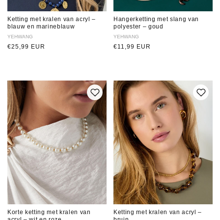
Ketting met kralen van acryl –
Hangerketting met slang van
blauw en marineblauw
polyester – goud
Verkoper:
YEHWANG
Verkoper:
YEHWANG
Normale
€25,99 EUR
Normale
€11,99 EUR
prijs
prijs
Korte ketting met kralen van
Ketting met kralen van acryl –
acryl – wit en roze
bruin