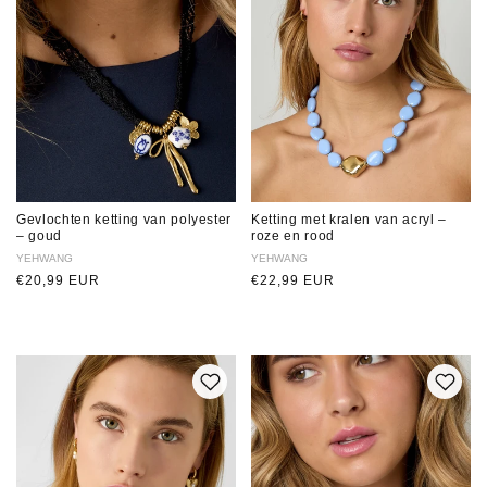
Gevlochten ketting van polyester
Ketting met kralen van acryl –
– goud
roze en rood
Verkoper:
YEHWANG
Verkoper:
YEHWANG
Normale
€20,99 EUR
Normale
€22,99 EUR
prijs
prijs