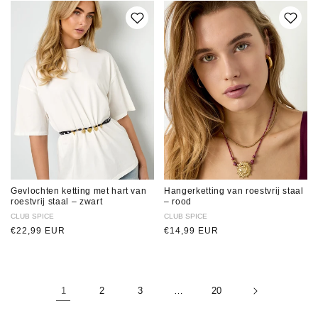
Gevlochten ketting met hart van
Hangerketting van roestvrij staal
roestvrij staal – zwart
– rood
Verkoper:
CLUB SPICE
Verkoper:
CLUB SPICE
Normale
€22,99 EUR
Normale
€14,99 EUR
prijs
prijs
1
2
3
…
20