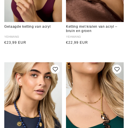
Gelaagde ketting van acryl
Ketting met kralen van acryl –
bruin en groen
Verkoper:
YEHWANG
Verkoper:
YEHWANG
Normale
€23,99 EUR
Normale
€22,99 EUR
prijs
prijs