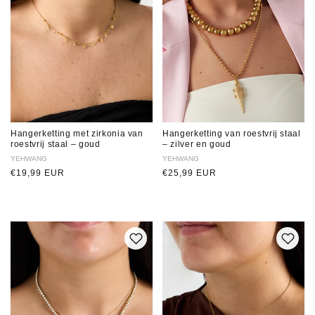
Hangerketting met zirkonia van
Hangerketting van roestvrij staal
roestvrij staal – goud
– zilver en goud
Verkoper:
YEHWANG
Verkoper:
YEHWANG
Normale
€19,99 EUR
Normale
€25,99 EUR
prijs
prijs