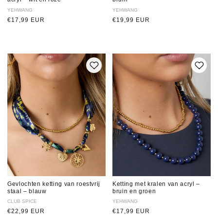
Verkoper:
YEHWANG
Verkoper:
YEHWANG
Normale
€17,99 EUR
Normale
€19,99 EUR
prijs
prijs
Gevlochten ketting van roestvrij
Ketting met kralen van acryl –
staal – blauw
bruin en groen
Verkoper:
CLUB SPICE
Verkoper:
YEHWANG
Normale
€22,99 EUR
Normale
€17,99 EUR