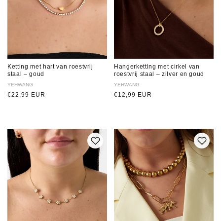
Ketting met hart van roestvrij
Hangerketting met cirkel van
staal – goud
roestvrij staal – zilver en goud
Verkoper:
YEHWANG
Verkoper:
YEHWANG
Normale
€22,99 EUR
Normale
€12,99 EUR
prijs
prijs