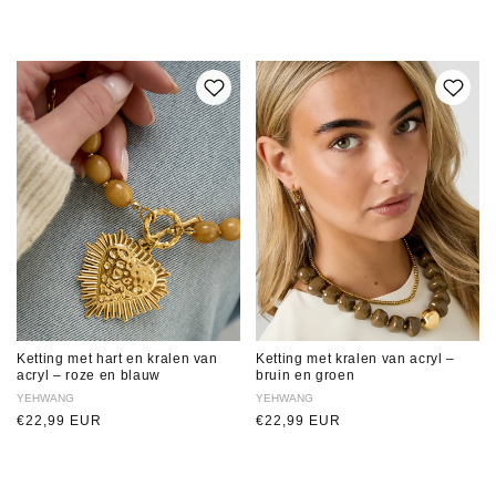
prijs
prijs
Ketting met hart en kralen van
Ketting met kralen van acryl –
acryl – roze en blauw
bruin en groen
Verkoper:
YEHWANG
Verkoper:
YEHWANG
Normale
€22,99 EUR
Normale
€22,99 EUR
prijs
prijs