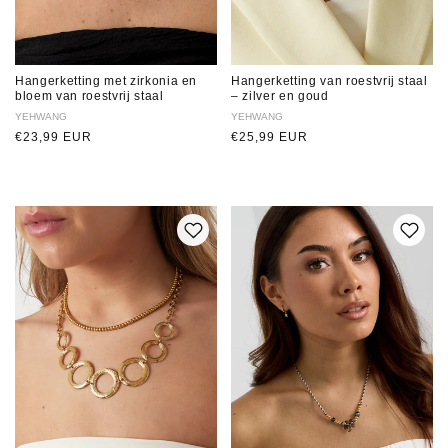
Hangerketting met zirkonia en
Hangerketting van roestvrij staal
bloem van roestvrij staal
– zilver en goud
Verkoper:
YEHWANG
Verkoper:
YEHWANG
Normale
€23,99 EUR
Normale
€25,99 EUR
prijs
prijs