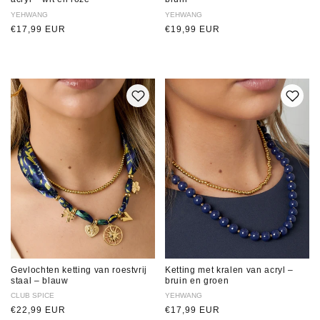
Verkoper:
YEHWANG
Verkoper:
YEHWANG
Normale
€17,99 EUR
Normale
€19,99 EUR
prijs
prijs
Gevlochten ketting van roestvrij
Ketting met kralen van acryl –
staal – blauw
bruin en groen
Verkoper:
CLUB SPICE
Verkoper:
YEHWANG
Normale
€22,99 EUR
Normale
€17,99 EUR