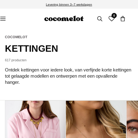
Meteen
Levering binnen 3–7 werkdagen
naar de
content
0
COCOMELOT
C
KETTINGEN
O
617 producten
L
Ontdek kettingen voor iedere look, van verfijnde korte kettingen
tot gelaagde modellen en ontwerpen met een opvallende
L
hanger.
E
C
T
I
E