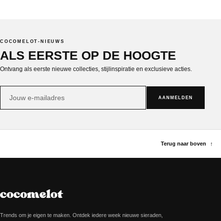
COCOMELOT-NIEUWS
ALS EERSTE OP DE HOOGTE
Ontvang als eerste nieuwe collecties, stijlinspiratie en exclusieve acties.
E-
AANMELDEN
mailadres
Terug naar boven
↑
Trends om je eigen te maken. Ontdek iedere week nieuwe sieraden,