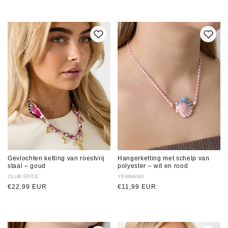
Gevlochten ketting van roestvrij
Hangerketting met schelp van
staal – goud
polyester – wit en rood
Verkoper:
CLUB SPICE
Verkoper:
YEHWANG
Normale
€22,99 EUR
Normale
€11,99 EUR
prijs
prijs