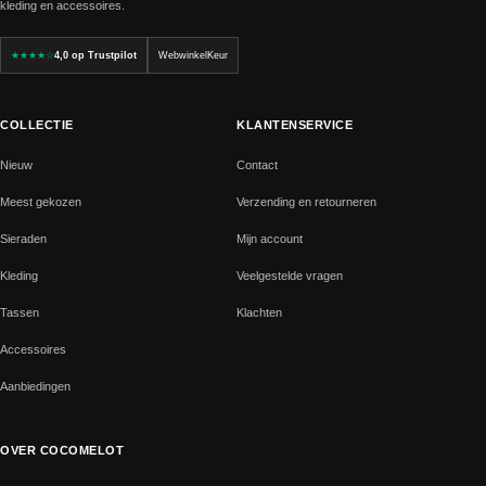
kleding en accessoires.
★★★★☆
4,0 op Trustpilot
WebwinkelKeur
COLLECTIE
KLANTENSERVICE
Nieuw
Contact
Meest gekozen
Verzending en retourneren
Sieraden
Mijn account
Kleding
Veelgestelde vragen
Tassen
Klachten
Accessoires
Aanbiedingen
OVER COCOMELOT