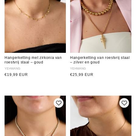
Hangerketting met zirkonia van
Hangerketting van roestvrij staal
roestvrij staal – goud
– zilver en goud
Verkoper:
YEHWANG
Verkoper:
YEHWANG
Normale
€19,99 EUR
Normale
€25,99 EUR
prijs
prijs