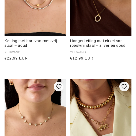
Ketting met hart van roestvrij
Hangerketting met cirkel van
staal – goud
roestvrij staal – zilver en goud
Verkoper:
YEHWANG
Verkoper:
YEHWANG
Normale
€22,99 EUR
Normale
€12,99 EUR
prijs
prijs