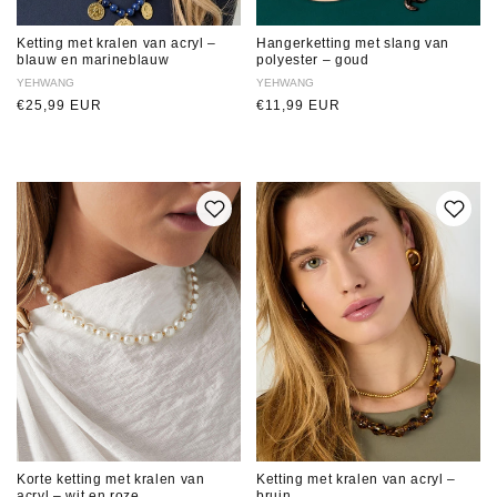
Ketting met kralen van acryl –
Hangerketting met slang van
blauw en marineblauw
polyester – goud
Verkoper:
YEHWANG
Verkoper:
YEHWANG
Normale
€25,99 EUR
Normale
€11,99 EUR
prijs
prijs
Korte ketting met kralen van
Ketting met kralen van acryl –
acryl – wit en roze
bruin