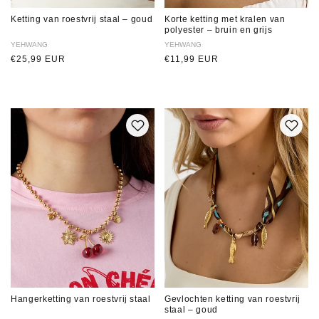
Ketting van roestvrij staal – goud
Korte ketting met kralen van
polyester – bruin en grijs
Verkoper:
YEHWANG
Verkoper:
YEHWANG
Normale
€25,99 EUR
Normale
€11,99 EUR
prijs
prijs
Hangerketting van roestvrij staal
Gevlochten ketting van roestvrij
staal – goud