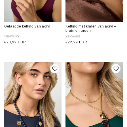
Gelaagde ketting van acryl
Ketting met kralen van acryl –
bruin en groen
Verkoper:
YEHWANG
Verkoper:
YEHWANG
Normale
€23,99 EUR
Normale
€22,99 EUR
prijs
prijs