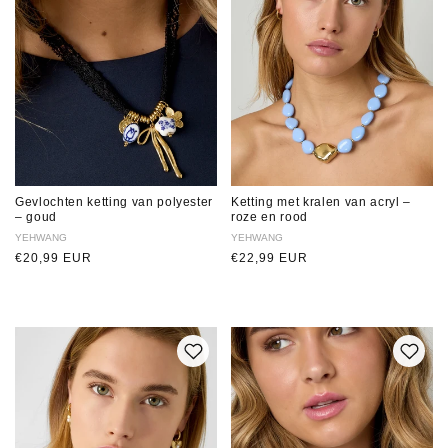
Gevlochten ketting van polyester
Ketting met kralen van acryl –
– goud
roze en rood
Verkoper:
YEHWANG
Verkoper:
YEHWANG
Normale
€20,99 EUR
Normale
€22,99 EUR
prijs
prijs