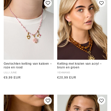
Gevlochten ketting van katoen –
Ketting met kralen van acryl –
roze en rood
bruin en groen
Verkoper:
LILLI JUNE
Verkoper:
YEHWANG
Normale
€9,99 EUR
Normale
€20,99 EUR
prijs
prijs