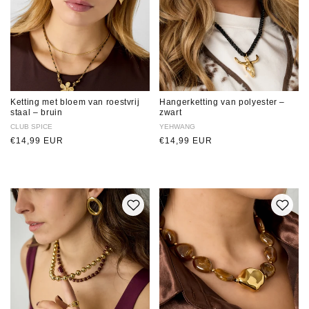
Ketting met bloem van roestvrij
Hangerketting van polyester –
staal – bruin
zwart
Verkoper:
CLUB SPICE
Verkoper:
YEHWANG
Normale
€14,99 EUR
Normale
€14,99 EUR
prijs
prijs