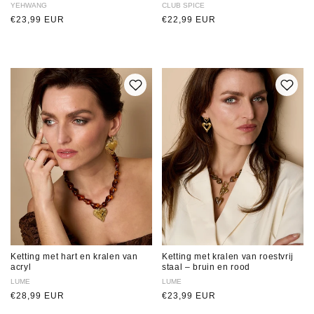
Verkoper:
YEHWANG
Verkoper:
CLUB SPICE
Normale
€23,99 EUR
Normale
€22,99 EUR
prijs
prijs
Ketting met hart en kralen van
Ketting met kralen van roestvrij
acryl
staal – bruin en rood
Verkoper:
LUME
Verkoper:
LUME
Normale
€28,99 EUR
Normale
€23,99 EUR
prijs
prijs