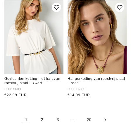
Gevlochten ketting met hart van
Hangerketting van roestvrij staal
roestvrij staal – zwart
– rood
Verkoper:
CLUB SPICE
Verkoper:
CLUB SPICE
Normale
€22,99 EUR
Normale
€14,99 EUR
prijs
prijs
1
2
3
…
20