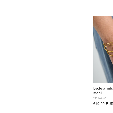
Bedelarmba
staal
Verkoper:
YEHWANG
Normale
€19,99 EU
prijs