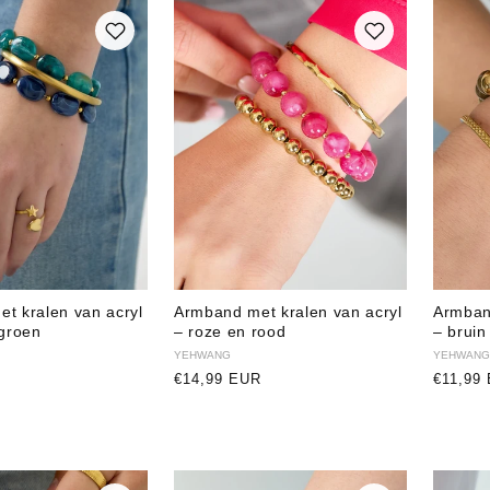
t kralen van acryl
Armband met kralen van acryl
Armban
 groen
– roze en rood
– bruin
Verkoper:
YEHWANG
Verkope
YEHWANG
Normale
€14,99 EUR
Normal
€11,99
prijs
prijs