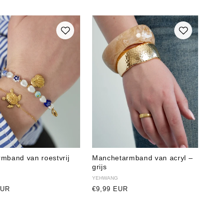
mband van roestvrij
Manchetarmband van acryl –
grijs
r:
Verkoper:
YEHWANG
e
EUR
Normale
€9,99 EUR
prijs