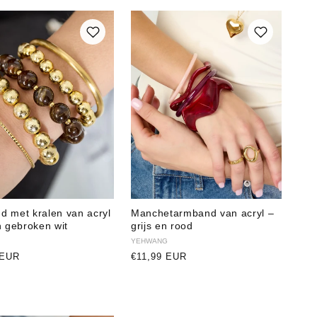
d met kralen van acryl
Manchetarmband van acryl –
n gebroken wit
grijs en rood
r:
Verkoper:
YEHWANG
e
 EUR
Normale
€11,99 EUR
prijs