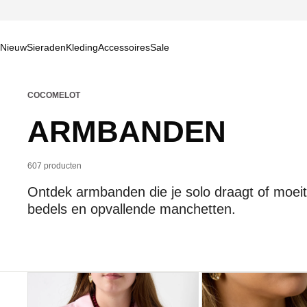
Meteen
naar de
content
Nieuw
Sieraden
Kleding
Accessoires
Sale
COCOMELOT
C
ARMBANDEN
O
607 producten
Ontdek armbanden die je solo draagt of moeite
L
bedels en opvallende manchetten.
L
E