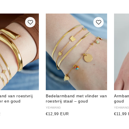
nd van roestvrij
Bedelarmband met vlinder van
Armban
ver en goud
roestvrij staal – goud
goud
Verkoper:
YEHWANG
Verkope
YEHWANG
R
Normale
€12,99 EUR
Normal
€11,99
prijs
prijs