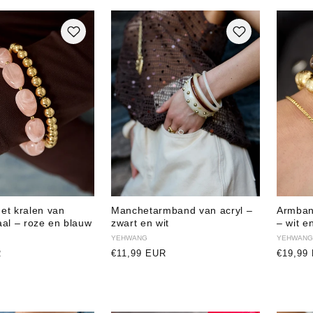
t kralen van
Manchetarmband van acryl –
Armban
taal – roze en blauw
zwart en wit
– wit e
Verkoper:
YEHWANG
Verkope
YEHWANG
R
Normale
€11,99 EUR
Normal
€19,99
prijs
prijs