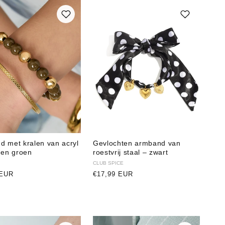
d met kralen van acryl
Gevlochten armband van
 en groen
roestvrij staal – zwart
r:
Verkoper:
CLUB SPICE
e
 EUR
Normale
€17,99 EUR
prijs