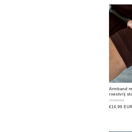
Armband me
roestvrij s
Verkoper:
YEHWANG
Normale
€14,99 EU
prijs