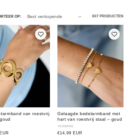
607 PRODUCTEN
ORTEER OP:
tarmband van roestvrij
Gelaagde bedelarmband met
 goud
hart van roestvrij staal – goud
r:
Verkoper:
YEHWANG
e
 EUR
Normale
€14,99 EUR
prijs