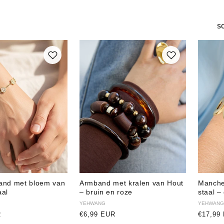
S
and met bloem van
Armband met kralen van Hout
Manche
aal
– bruin en roze
staal –
Verkoper:
YEHWANG
Verkope
YEHWANG
R
Normale
€6,99 EUR
Normal
€17,99
prijs
prijs