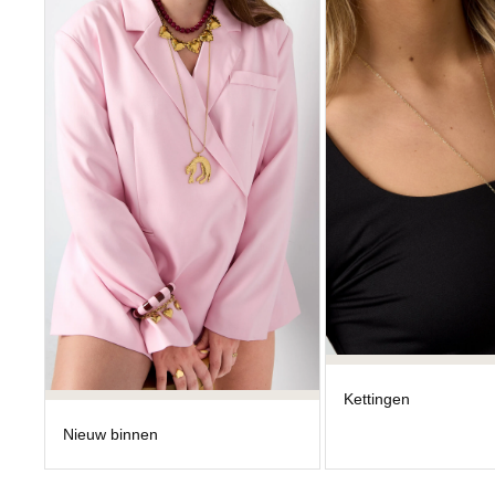
C
T
I
E
:
Kettingen
Nieuw binnen