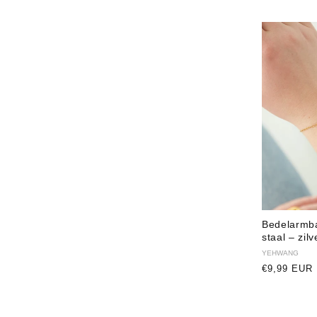
Bedelarmba
staal – zil
Verkoper:
YEHWANG
Normale
€9,99 EUR
prijs