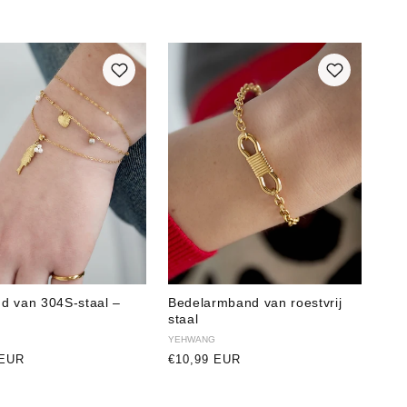
d van 304S-staal –
Bedelarmband van roestvrij
staal
r:
Verkoper:
YEHWANG
e
 EUR
Normale
€10,99 EUR
prijs