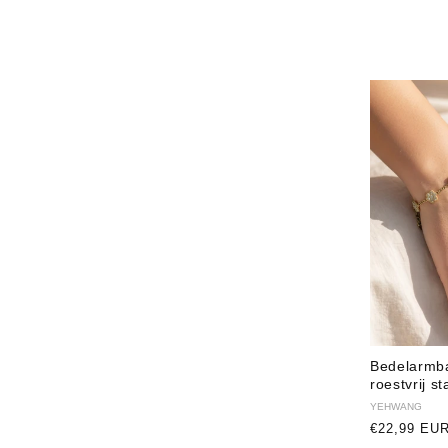
Bedelarmb
roestvrij st
Verkoper:
YEHWANG
Normale
€22,99 EU
prijs