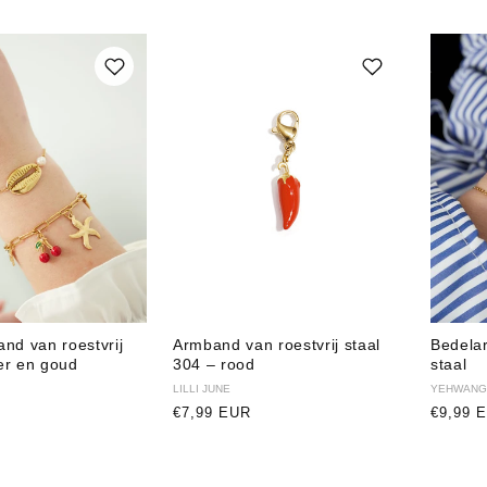
nd van roestvrij
Armband van roestvrij staal
Bedelar
ver en goud
304 – rood
staal
Verkoper:
LILLI JUNE
Verkope
YEHWANG
Normale
€7,99 EUR
Normal
€9,99 
prijs
prijs