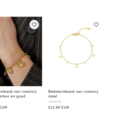
mband van roestvrij
Bedelarmband van roestvrij
 zilver en goud
staal
r:
Verkoper:
YEHWANG
e
 EUR
Normale
€13,99 EUR
prijs