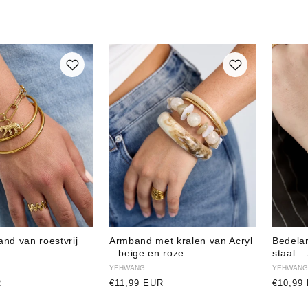
nd van roestvrij
Armband met kralen van Acryl
Bedelar
– beige en roze
staal –
Verkoper:
YEHWANG
Verkope
YEHWANG
R
Normale
€11,99 EUR
Normal
€10,99
prijs
prijs