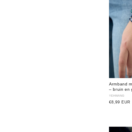
Armband me
– bruin en
Verkoper:
YEHWANG
Normale
€8,99 EUR
prijs