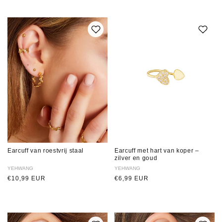
Earcuff van roestvrij staal
Earcuff met hart van koper –
zilver en goud
Verkoper:
YEHWANG
Verkoper:
YEHWANG
Normale
€10,99 EUR
Normale
€6,99 EUR
prijs
prijs