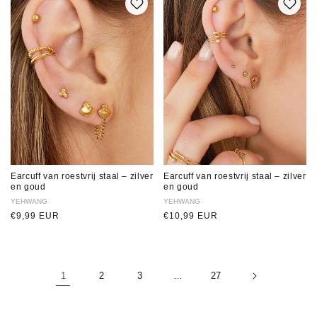
Earcuff van roestvrij staal – zilver
Earcuff van roestvrij staal – zilver
en goud
en goud
Verkoper:
YEHWANG
Verkoper:
YEHWANG
Normale
€9,99 EUR
Normale
€10,99 EUR
prijs
prijs
1
2
3
…
27