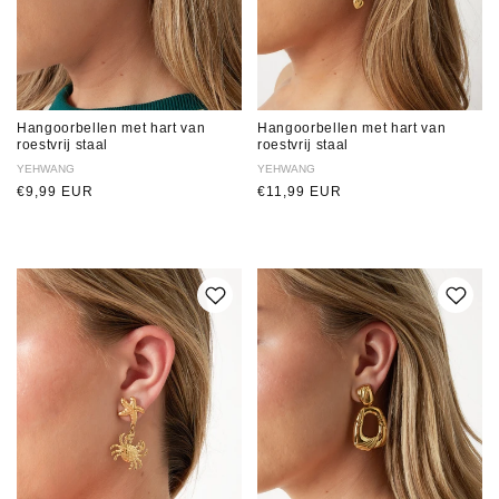
Hangoorbellen met hart van
Hangoorbellen met hart van
roestvrij staal
roestvrij staal
Verkoper:
YEHWANG
Verkoper:
YEHWANG
Normale
€9,99 EUR
Normale
€11,99 EUR
prijs
prijs