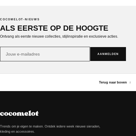
COCOMELOT-NIEUWS
ALS EERSTE OP DE HOOGTE
Ontvang als eerste nieuwe collecties, stijlinspiratie en exclusieve acties.
E-
AANMELDEN
mailadres
Terug naar boven
↑
Trends om je eigen te maken. Ontdek iedere week nieuwe sieraden,
kleding en accessoires.