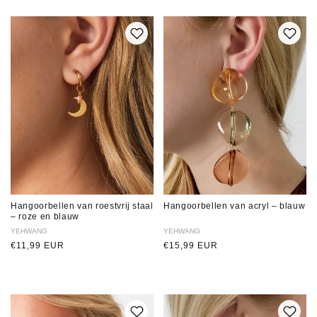
Hangoorbellen van roestvrij staal
Hangoorbellen van acryl – blauw
– roze en blauw
Verkoper:
YEHWANG
Verkoper:
YEHWANG
Normale
€11,99 EUR
Normale
€15,99 EUR
prijs
prijs