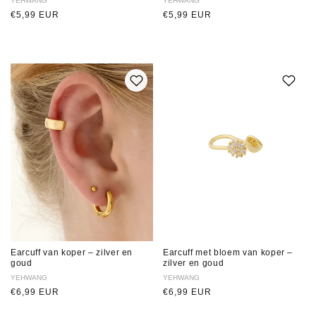
Verkoper:
YEHWANG
Verkoper:
YEHWANG
Normale
€5,99 EUR
Normale
€5,99 EUR
prijs
prijs
Earcuff van koper – zilver en
Earcuff met bloem van koper –
goud
zilver en goud
Verkoper:
YEHWANG
Verkoper:
YEHWANG
Normale
€6,99 EUR
Normale
€6,99 EUR
prijs
prijs