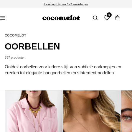
Meteen
Levering binnen 3–7 werkdagen
naar de
content
0
COCOMELOT
C
OORBELLEN
O
837 producten
L
Ontdek oorbellen voor iedere stijl, van subtiele oorknopjes en
creolen tot elegante hangoorbellen en statementmodellen.
L
E
C
T
I
E