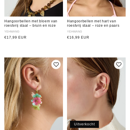
Hangoorbellen met bloem van
Hangoorbellen met hart van
roestvrij staal – bruin en roze
roestvrij staal – roze en paars
Verkoper:
YEHWANG
Verkoper:
YEHWANG
Normale
€17,99 EUR
Normale
€16,99 EUR
prijs
prijs
Uitverkocht