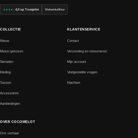
★★★★☆
4,0 op Trustpilot
WebwinkelKeur
COLLECTIE
KLANTENSERVICE
Nieuw
Contact
Meest gekozen
Verzending en retourneren
Sieraden
Mijn account
Kleding
Veelgestelde vragen
Tassen
Klachten
Accessoires
Aanbiedingen
OVER COCOMELOT
Ons verhaal