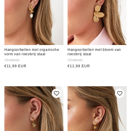
Hangoorbellen met organische
Hangoorbellen met bloem van
vorm van roestvrij staal
roestvrij staal
Verkoper:
YEHWANG
Verkoper:
YEHWANG
Normale
€11,99 EUR
Normale
€12,99 EUR
prijs
prijs