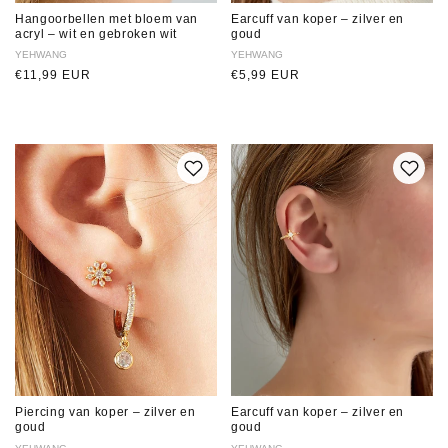
Hangoorbellen met bloem van
Earcuff van koper – zilver en
acryl – wit en gebroken wit
goud
Verkoper:
YEHWANG
Verkoper:
YEHWANG
Normale
€11,99 EUR
Normale
€5,99 EUR
prijs
prijs
Piercing van koper – zilver en
Earcuff van koper – zilver en
goud
goud