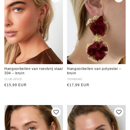
Hangoorbellen van roestvrij staal
Hangoorbellen van polyester –
304 – bruin
bruin
Verkoper:
CLUB SPICE
Verkoper:
YEHWANG
Normale
€15,99 EUR
Normale
€17,99 EUR
prijs
prijs