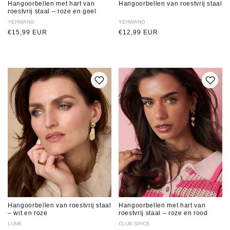
Hangoorbellen met hart van
Hangoorbellen van roestvrij staal
roestvrij staal – roze en geel
Verkoper:
YEHWANG
Verkoper:
YEHWANG
Normale
€15,99 EUR
Normale
€12,99 EUR
prijs
prijs
Hangoorbellen van roestvrij staal
Hangoorbellen met hart van
– wit en roze
roestvrij staal – roze en rood
Verkoper:
LUME
Verkoper:
CLUB SPICE