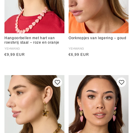
Hangoorbellen met hart van
Oorknopjes van legering – goud
roestvrij staal – roze en oranje
Verkoper:
YEHWANG
Verkoper:
YEHWANG
Normale
€9,99 EUR
Normale
€6,99 EUR
prijs
prijs