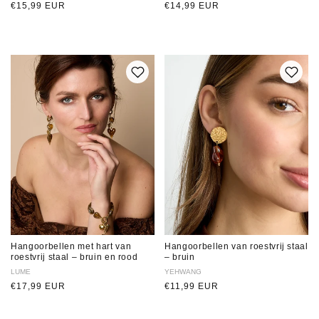
Normale
€15,99 EUR
Normale
€14,99 EUR
prijs
prijs
Hangoorbellen met hart van
Hangoorbellen van roestvrij staal
roestvrij staal – bruin en rood
– bruin
Verkoper:
LUME
Verkoper:
YEHWANG
Normale
€17,99 EUR
Normale
€11,99 EUR
prijs
prijs