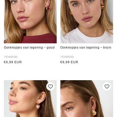
Oorknopjes van legering – goud
Oorknopjes van legering – bruin
Verkoper:
YEHWANG
Verkoper:
YEHWANG
Normale
€6,99 EUR
Normale
€8,99 EUR
prijs
prijs