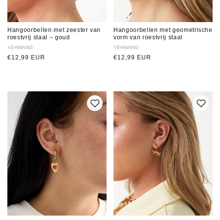
Hangoorbellen met zeester van
Hangoorbellen met geometrische
roestvrij staal – goud
vorm van roestvrij staal
Verkoper:
YEHWANG
Verkoper:
YEHWANG
Normale
€12,99 EUR
Normale
€12,99 EUR
prijs
prijs