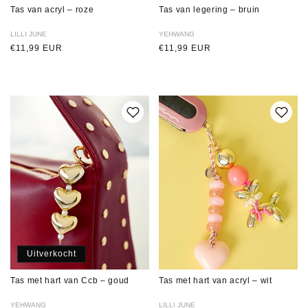
Tas van acryl – roze
Tas van legering – bruin
Verkoper:
LILLI JUNE
Verkoper:
YEHWANG
Normale
€11,99 EUR
Normale
€11,99 EUR
prijs
prijs
Uitverkocht
Tas met hart van Ccb – goud
Tas met hart van acryl – wit
Verkoper:
YEHWANG
Verkoper:
LILLI JUNE