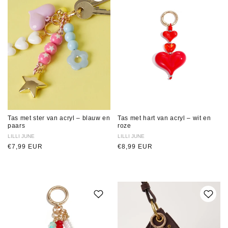
Tas met ster van acryl – blauw en
Tas met hart van acryl – wit en
paars
roze
Verkoper:
LILLI JUNE
Verkoper:
LILLI JUNE
Normale
€7,99 EUR
Normale
€8,99 EUR
prijs
prijs