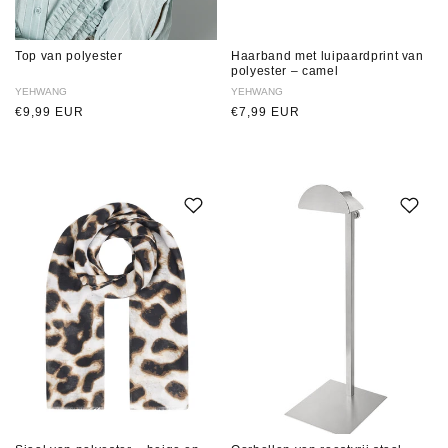
Top van polyester
Haarband met luipaardprint van
polyester – camel
Verkoper:
YEHWANG
Verkoper:
YEHWANG
Normale
€9,99 EUR
Normale
€7,99 EUR
prijs
prijs