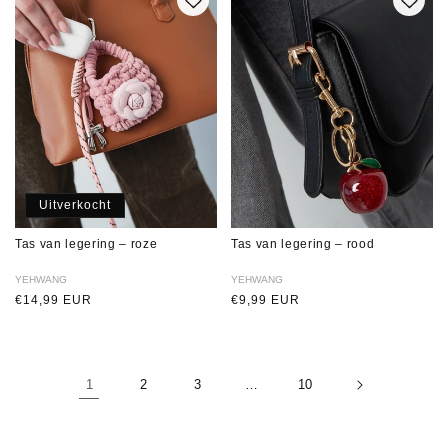
Uitverkocht
Tas van legering – roze
Tas van legering – rood
Verkoper:
YEHWANG
Verkoper:
YEHWANG
Normale
€14,99 EUR
Normale
€9,99 EUR
prijs
prijs
1
2
3
…
10