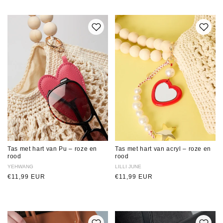
Tas met hart van Pu – roze en
Tas met hart van acryl – roze en
rood
rood
Verkoper:
YEHWANG
Verkoper:
LILLI JUNE
Normale
€11,99 EUR
Normale
€11,99 EUR
prijs
prijs