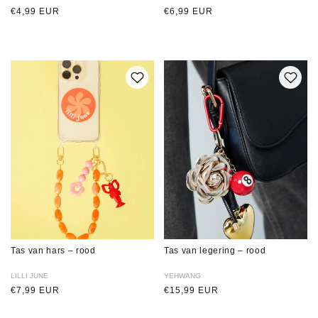
Normale
€4,99 EUR
Normale
€6,99 EUR
prijs
prijs
Tas van hars – rood
Tas van legering – rood
Verkoper:
LILLI JUNE
Verkoper:
YEHWANG
Normale
€7,99 EUR
Normale
€15,99 EUR
prijs
prijs