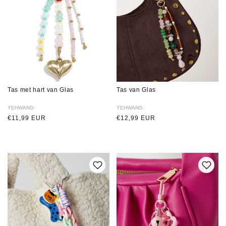
Tas met hart van Glas
Tas van Glas
Verkoper:
YEHWANG
Verkoper:
YEHWANG
Normale
€11,99 EUR
Normale
€12,99 EUR
prijs
prijs