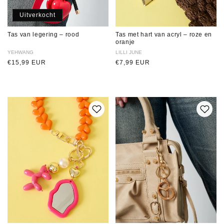
Uitverkocht
Tas van legering – rood
Tas met hart van acryl – roze en
oranje
Verkoper:
YEHWANG
Verkoper:
LILLI JUNE
Normale
€15,99 EUR
Normale
€7,99 EUR
prijs
prijs