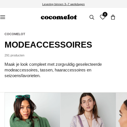
Meteen
Levering binnen 3–7 werkdagen
naar de
content
0
COCOMELOT
C
MODEACCESSOIRES
O
291 producten
L
Maak je look compleet met zorgvuldig geselecteerde
modeaccessoires, tassen, haaraccessoires en
L
seizoensfavorieten.
E
C
T
I
E