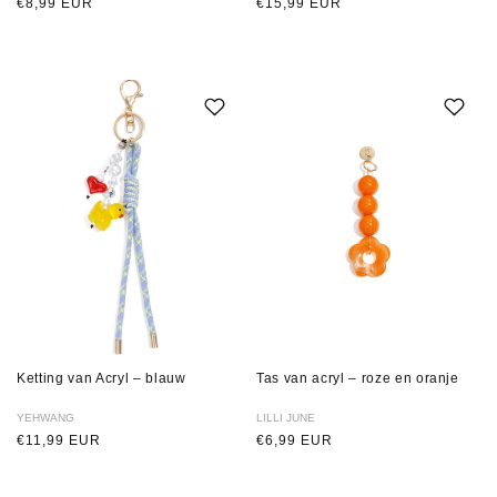
Normale
€8,99 EUR
Normale
€15,99 EUR
prijs
prijs
Ketting van Acryl – blauw
Tas van acryl – roze en oranje
Verkoper:
YEHWANG
Verkoper:
LILLI JUNE
Normale
€11,99 EUR
Normale
€6,99 EUR
prijs
prijs