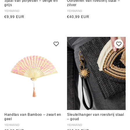
Sjaal van polyester – beige en
Oorbellen van roestvrij staal –
grijs
zilver
Verkoper:
YEHWANG
Verkoper:
YEHWANG
Normale
€9,99 EUR
Normale
€40,99 EUR
prijs
prijs
Handtas van Bamboo – zwart en
Sleutelhanger van roestvrij staal
geel
– goud
Verkoper:
YEHWANG
Verkoper:
YEHWANG