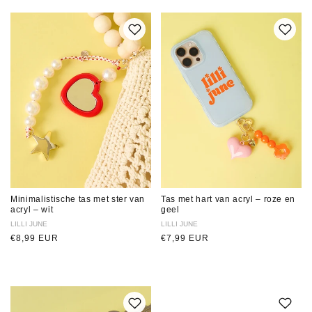
Minimalistische tas met ster van
Tas met hart van acryl – roze en
acryl – wit
geel
Verkoper:
LILLI JUNE
Verkoper:
LILLI JUNE
Normale
€8,99 EUR
Normale
€7,99 EUR
prijs
prijs