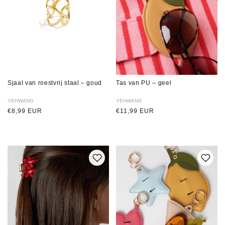
Sjaal van roestvrij staal – goud
Tas van PU – geel
Verkoper:
YEHWANG
Verkoper:
YEHWANG
Normale
€8,99 EUR
Normale
€11,99 EUR
prijs
prijs