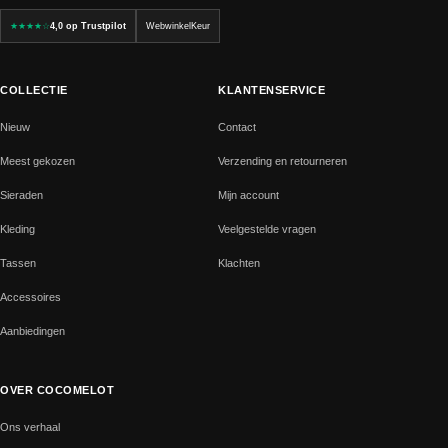
★★★★☆
4,0 op Trustpilot
WebwinkelKeur
COLLECTIE
KLANTENSERVICE
Nieuw
Contact
Meest gekozen
Verzending en retourneren
Sieraden
Mijn account
Kleding
Veelgestelde vragen
Tassen
Klachten
Accessoires
Aanbiedingen
OVER COCOMELOT
Ons verhaal