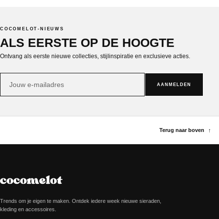
COCOMELOT-NIEUWS
ALS EERSTE OP DE HOOGTE
Ontvang als eerste nieuwe collecties, stijlinspiratie en exclusieve acties.
E-
AANMELDEN
mailadres
Terug naar boven
↑
Trends om je eigen te maken. Ontdek iedere week nieuwe sieraden,
kleding en accessoires.