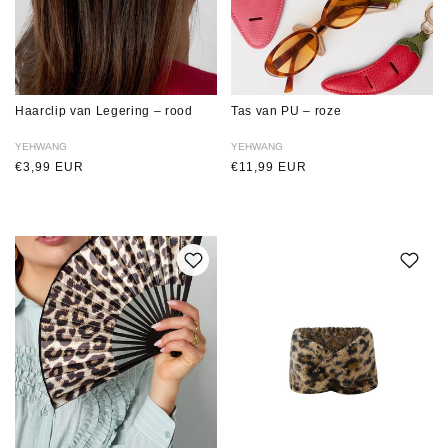
Haarclip van Legering – rood
Tas van PU – roze
Verkoper:
YEHWANG
Verkoper:
YEHWANG
Normale
€3,99 EUR
Normale
€11,99 EUR
prijs
prijs