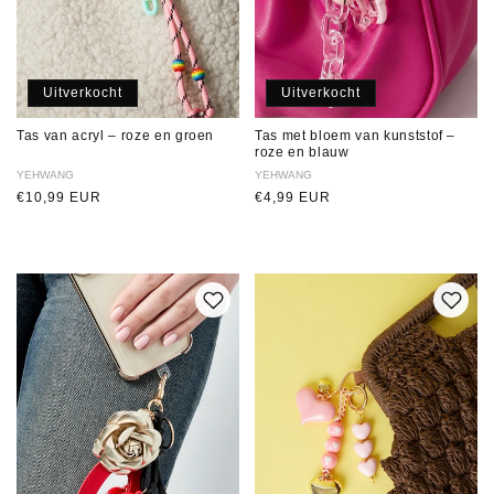
Uitverkocht
Uitverkocht
Tas van acryl – roze en groen
Tas met bloem van kunststof –
roze en blauw
Verkoper:
YEHWANG
Verkoper:
YEHWANG
Normale
€10,99 EUR
Normale
€4,99 EUR
prijs
prijs