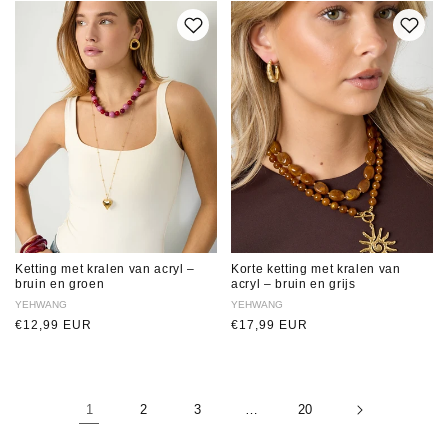
Ketting met kralen van acryl –
Korte ketting met kralen van
bruin en groen
acryl – bruin en grijs
Verkoper:
YEHWANG
Verkoper:
YEHWANG
Normale
€12,99 EUR
Normale
€17,99 EUR
prijs
prijs
1
2
3
…
20