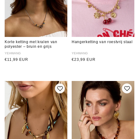
Korte ketting met kralen van
Hangerketting van roestvrij staal
polyester – bruin en grijs
Verkoper:
YEHWANG
Verkoper:
YEHWANG
Normale
€11,99 EUR
Normale
€23,99 EUR
prijs
prijs