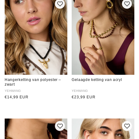
Hangerketting van polyester –
Gelaagde ketting van acryl
zwart
Verkoper:
YEHWANG
Verkoper:
YEHWANG
Normale
€14,99 EUR
Normale
€23,99 EUR
prijs
prijs