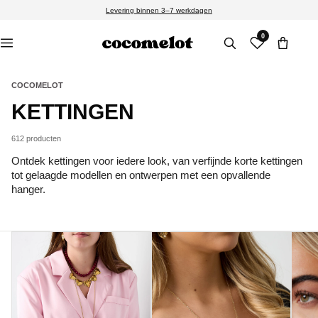
Meteen
Levering binnen 3–7 werkdagen
naar de
content
0
COCOMELOT
C
KETTINGEN
O
612 producten
L
Ontdek kettingen voor iedere look, van verfijnde korte kettingen
tot gelaagde modellen en ontwerpen met een opvallende
L
hanger.
E
C
T
I
E