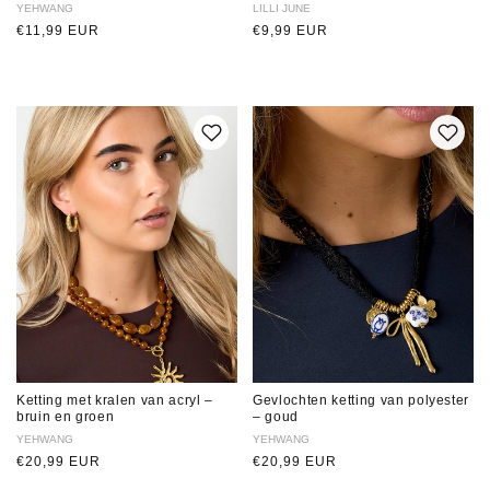
Verkoper:
YEHWANG
Verkoper:
LILLI JUNE
Normale
€11,99 EUR
Normale
€9,99 EUR
prijs
prijs
Ketting met kralen van acryl –
Gevlochten ketting van polyester
bruin en groen
– goud
Verkoper:
YEHWANG
Verkoper:
YEHWANG
Normale
€20,99 EUR
Normale
€20,99 EUR
prijs
prijs