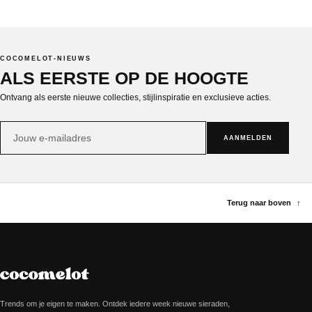
COCOMELOT-NIEUWS
ALS EERSTE OP DE HOOGTE
Ontvang als eerste nieuwe collecties, stijlinspiratie en exclusieve acties.
E-
AANMELDEN
mailadres
Terug naar boven
↑
Trends om je eigen te maken. Ontdek iedere week nieuwe sieraden,