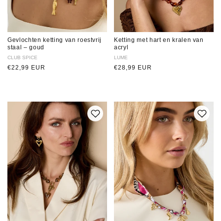
Gevlochten ketting van roestvrij
Ketting met hart en kralen van
staal – goud
acryl
Verkoper:
CLUB SPICE
Verkoper:
LUME
Normale
€22,99 EUR
Normale
€28,99 EUR
prijs
prijs