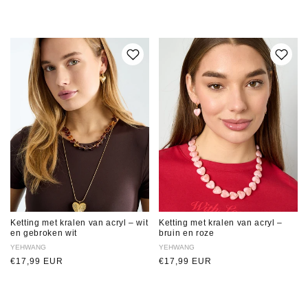
prijs
prijs
Ketting met kralen van acryl – wit
Ketting met kralen van acryl –
en gebroken wit
bruin en roze
Verkoper:
YEHWANG
Verkoper:
YEHWANG
Normale
€17,99 EUR
Normale
€17,99 EUR
prijs
prijs