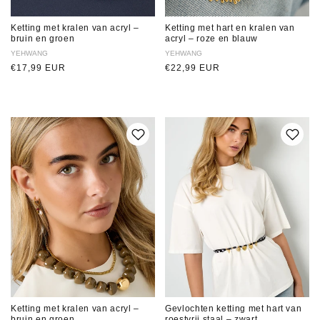
Ketting met kralen van acryl –
Ketting met hart en kralen van
bruin en groen
acryl – roze en blauw
Verkoper:
YEHWANG
Verkoper:
YEHWANG
Normale
€17,99 EUR
Normale
€22,99 EUR
prijs
prijs
Ketting met kralen van acryl –
Gevlochten ketting met hart van
bruin en groen
roestvrij staal – zwart