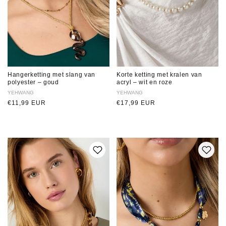
Hangerketting met slang van
Korte ketting met kralen van
polyester – goud
acryl – wit en roze
Verkoper:
YEHWANG
Verkoper:
YEHWANG
Normale
€11,99 EUR
Normale
€17,99 EUR
prijs
prijs