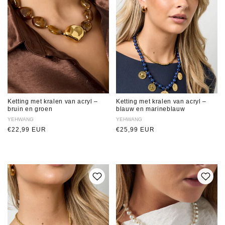
Ketting met kralen van acryl –
Ketting met kralen van acryl –
bruin en groen
blauw en marineblauw
Verkoper:
YEHWANG
Verkoper:
YEHWANG
Normale
€22,99 EUR
Normale
€25,99 EUR
prijs
prijs