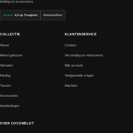
kleding en accessoires.
★★★★☆
4,0 op Trustpilot
WebwinkelKeur
COLLECTIE
KLANTENSERVICE
Nieuw
Contact
Meest gekozen
Verzending en retourneren
Sieraden
Mijn account
Kleding
Veelgestelde vragen
Tassen
Klachten
Accessoires
Aanbiedingen
OVER COCOMELOT