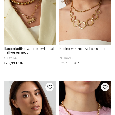
Hangerketting van roestvrij staal
Ketting van roestvrij staal – goud
– zilver en goud
Verkoper:
YEHWANG
Verkoper:
YEHWANG
Normale
€25,99 EUR
Normale
€25,99 EUR
prijs
prijs