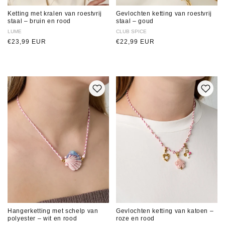
Ketting met kralen van roestvrij
Gevlochten ketting van roestvrij
staal – bruin en rood
staal – goud
Verkoper:
LUME
Verkoper:
CLUB SPICE
Normale
€23,99 EUR
Normale
€22,99 EUR
prijs
prijs
Hangerketting met schelp van
Gevlochten ketting van katoen –
polyester – wit en rood
roze en rood