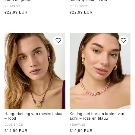
Verkoper:
YEHWANG
Verkoper:
CLUB SPICE
Normale
€22,99 EUR
Normale
€22,99 EUR
prijs
prijs
Hangerketting van roestvrij staal
Ketting met hart en kralen van
– rood
acryl – roze en blauw
Verkoper:
CLUB SPICE
Verkoper:
YEHWANG
Normale
€14,99 EUR
Normale
€19,99 EUR