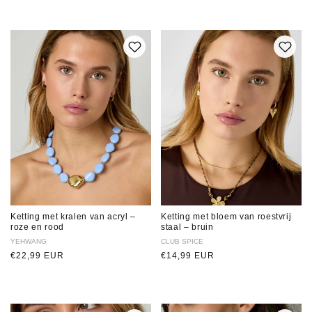
Ketting met kralen van acryl –
Ketting met bloem van roestvrij
roze en rood
staal – bruin
Verkoper:
YEHWANG
Verkoper:
CLUB SPICE
Normale
€22,99 EUR
Normale
€14,99 EUR
prijs
prijs