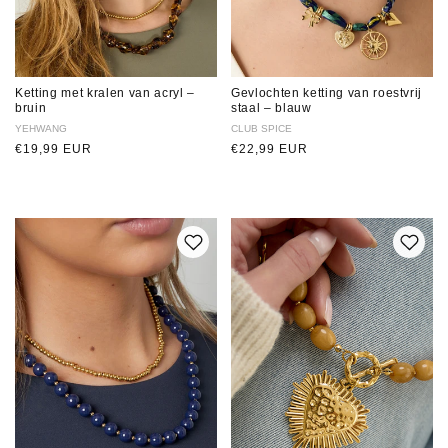
Ketting met kralen van acryl –
Gevlochten ketting van roestvrij
bruin
staal – blauw
Verkoper:
YEHWANG
Verkoper:
CLUB SPICE
Normale
€19,99 EUR
Normale
€22,99 EUR
prijs
prijs